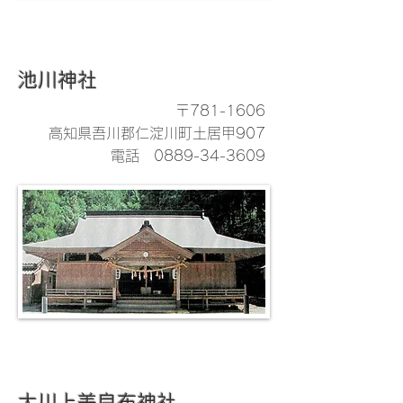
池川神社
〒781-1606
高知県吾川郡仁淀川町土居甲907
電話
0889-34-3609
大川上美良布神社