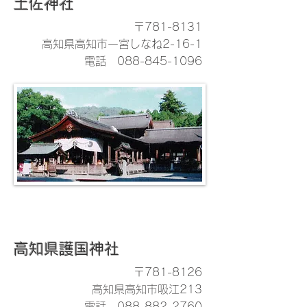
土佐神社
〒781-8131
高知県高知市一宮しなね2-16-1
電話
088-845-1096
高知県護国神社
〒781-8126
高知県高知市吸江213
電話
088-882-2760