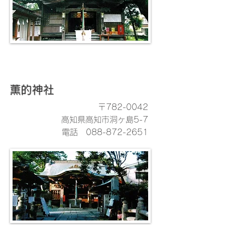
薫的神社
〒782-0042
高知県高知市洞ヶ島5-7
​電話
088-872-2651