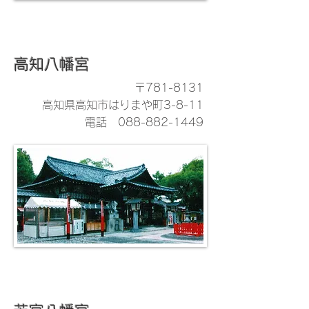
高知八幡宮
〒781-8131
高知県高知市はりまや町3-8-11
電話
088-882-1449