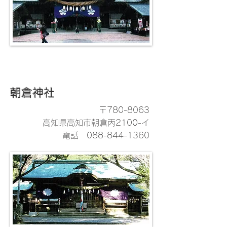
朝倉神社
〒780-8063
高知県高知市朝倉丙2100-イ
電話
088-844-1360