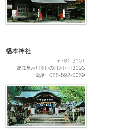
椙本神社
〒781-2101
高知県吾川郡いの町大国町3093
電話
088-892-0069