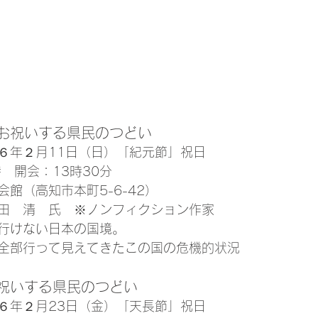
お祝いする県民のつどい
６年２月11日（日）「紀元節」祝日
　開会：13時30分
館（高知市本町5-6-42）
田　清　氏　※ノンフィクション作家
行けない日本の国境。
全部行って見えてきたこの国の危機的状況
祝いする県民のつどい
６年２月23日（金）「天長節」祝日