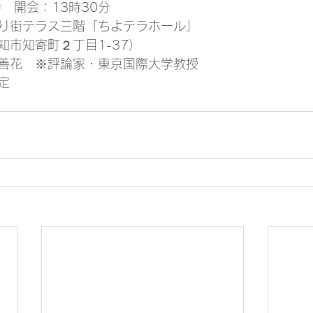
　開会：13時30分
り街テラス三階「ちよテラホール」
知市知寄町２丁目1-37）
善花　※評論家・東京国際大学教授
定