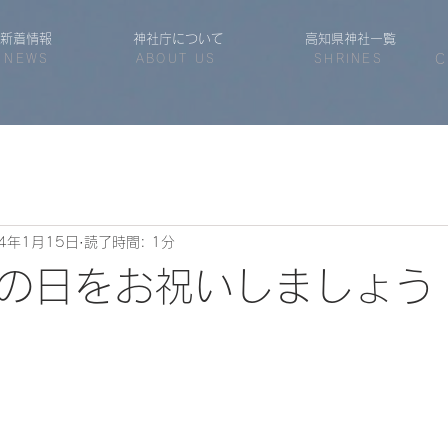
新着情報
神社庁について
高知県神社一覧
NEWS
ABOUT US
SHRINES
C
24年1月15日
読了時間: 1分
の日をお祝いしましょう
日