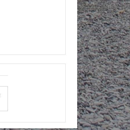
さ
０回 人形供養祭