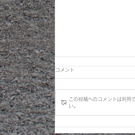
コメント
この投稿へのコメントは利用
い。
第３１回 人形供養祭