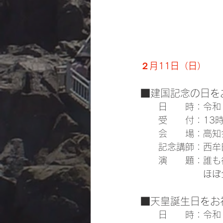
２月11日（日）
■建国記念の日を
　　日　　時：令和
　　受　　付：13時
　　会　　場：高知会
　　記念講師：西牟
　　演　　題：誰も
　　　　　　　ほぼ
■天皇誕生日をお
　　日　　時：令和