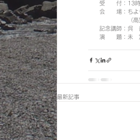
　　受　　付：13時
　　会　　場：ちよ
　　　　　　　（高
　　記念講師：呉　
　　演　　題：未　
最新記事